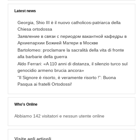
Latest news
Georgia, Shio III è il nuovo catholicos-patriarca della
Chiesa ortodossa
Заявление в связи с периодом вакантной кафедры в
Архиепархии Божией Матери в Москве
Bartolomeo: proclamare la sacralità della vita di fronte
alla barbarie della guerra
Aldo Ferrari: «A 110 anni di distanza, il silenzio turco sul
genocidio armeno brucia ancora»
“Il Signore è risorto, è veramente risorto !”: Buona
Pasqua ai fratelli Ortodossi!
Who's Online
Abbiamo 142 visitatori e nessun utente online
Visite agli articoli