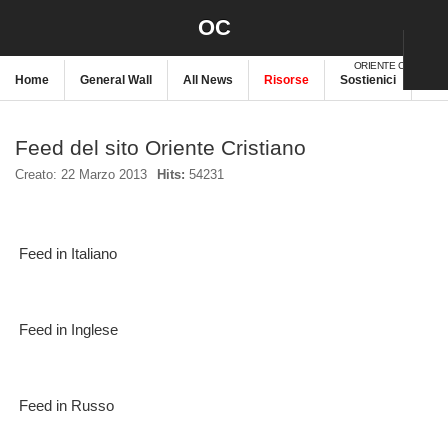
OC
ORIENTE CRISTIANO
Home
General Wall
All News
Risorse
Sostienici
New
Feed del sito Oriente Cristiano
Creato: 22 Marzo 2013
Hits:
54231
Feed in Italiano
Feed in Inglese
Feed in Russo